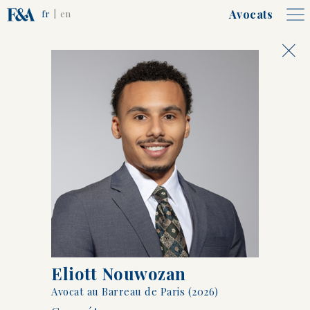
Avocats
fr
|
en
Associés, Counsels et
Collaborateurs
Alain
François-Charles
Frêche
Bernard
Eliott Nouwozan
Avocat au Barreau de Paris (2026)
Emmanuelle
Hugues