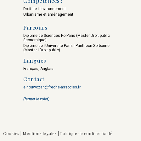
Compétences :
Morvan
Vignon
Droit de l’environnement
Urbanisme et aménagement
Parcours
Diplômé de Sciences Po Paris (Master Droit public
économique)
Diplômé de l’Université Paris I Panthéon-Sorbonne
(Master I Droit public)
Patrick
Nicolas
Langues
E. Durand
Dourlens
Français, Anglais
Contact
e.nouwozan@freche-associes.fr
(fermer le volet)
Roland
Julien
de Moustier
Lampe
Cookies
|
Mentions légales
|
Politique de confidentialité