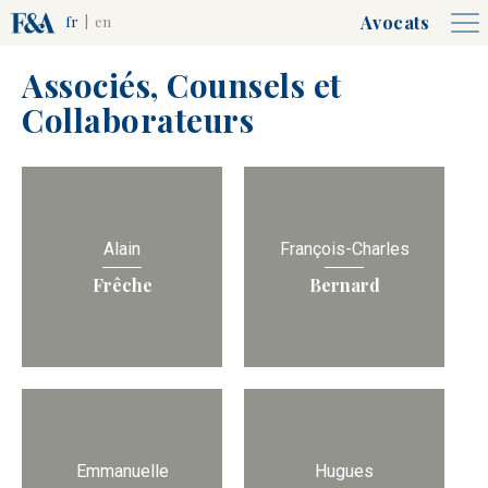
Avocats
fr
|
en
Associés, Counsels et
Collaborateurs
Alain
François-Charles
Frêche
Bernard
Emmanuelle
Hugues