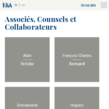
Avocats
fr
|
en
Associés, Counsels et
Collaborateurs
Alain
François-Charles
Frêche
Bernard
Emmanuelle
Hugues