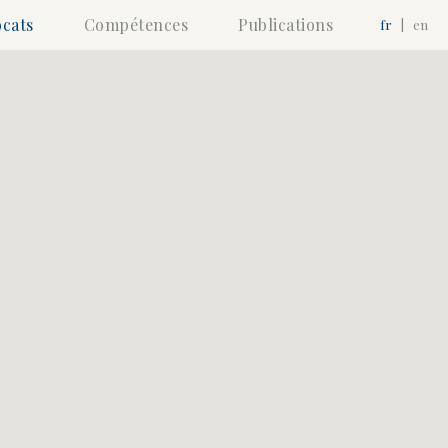
cats
Compétences
Publications
fr
|
en