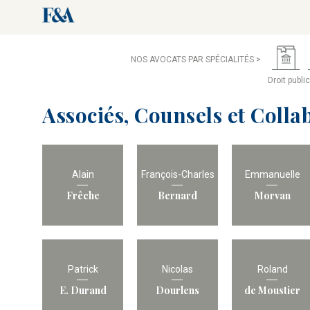
NOS AVOCATS PAR SPÉCIALITÉS >
Droit publi
Associés, Counsels et Colla
Alain
François-Charles
Emmanuelle
Frêche
Bernard
Morvan
Patrick
Nicolas
Roland
E. Durand
Dourlens
de Moustier