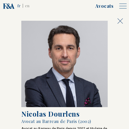
Avocats
fr
|
en
Associés, Counsels et
Collaborateurs
Alain
François-Charles
Frêche
Bernard
Nicolas Dourlens
Avocat au Barreau de Paris (2002)
Emmanuelle
Hugues
Avocat au Barreau de Paris depuis 2002 et titulaire de