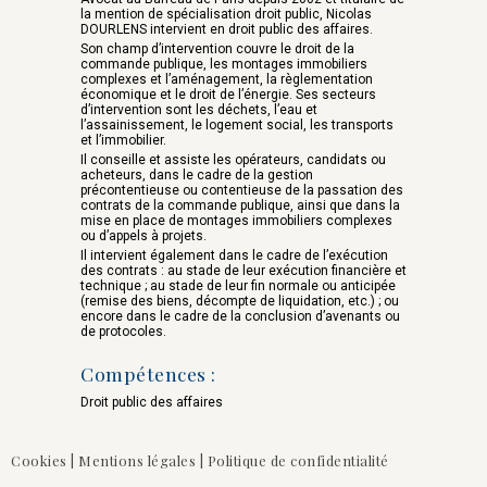
la mention de spécialisation droit public, Nicolas
Morvan
Vignon
DOURLENS intervient en droit public des affaires.
Son champ d’intervention couvre le droit de la
commande publique, les montages immobiliers
complexes et l’aménagement, la règlementation
économique et le droit de l’énergie. Ses secteurs
d’intervention sont les déchets, l’eau et
l’assainissement, le logement social, les transports
et l’immobilier.
Il conseille et assiste les opérateurs, candidats ou
acheteurs, dans le cadre de la gestion
précontentieuse ou contentieuse de la passation des
Patrick
Nicolas
contrats de la commande publique, ainsi que dans la
mise en place de montages immobiliers complexes
ou d’appels à projets.
E. Durand
Dourlens
Il intervient également dans le cadre de l’exécution
des contrats : au stade de leur exécution financière et
technique ; au stade de leur fin normale ou anticipée
(remise des biens, décompte de liquidation, etc.) ; ou
encore dans le cadre de la conclusion d’avenants ou
de protocoles.
Compétences :
Droit public des affaires
Roland
Julien
de Moustier
Lampe
Cookies
|
Mentions légales
|
Politique de confidentialité