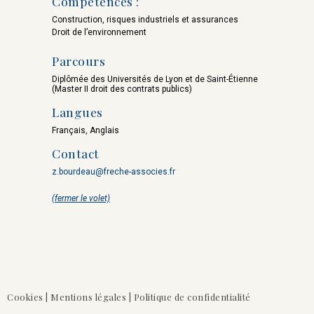
Compétences :
Morvan
Vignon
Construction, risques industriels et assurances
Droit de l’environnement
Parcours
Diplômée des Universités de Lyon et de Saint-Étienne
(Master II droit des contrats publics)
Langues
Patrick
Nicolas
Français, Anglais
Contact
E. Durand
Dourlens
z.bourdeau@freche-associes.fr
(fermer le volet)
Roland
Julien
de Moustier
Lampe
Cookies
|
Mentions légales
|
Politique de confidentialité