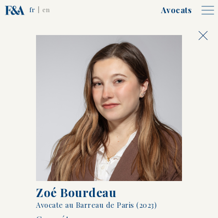
Avocats
fr
|
en
Associés, Counsels et
Collaborateurs
Alain
François-Charles
Frêche
Bernard
Zoé Bourdeau
Avocate au Barreau de Paris (2023)
Emmanuelle
Hugues