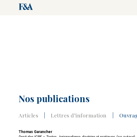
Nos publications
Articles
Lettres d’information
Ouvra
Thomas Garancher
Droit des ICPE – Textes, Jurisprudence, doctrine et pratiques,
(co-auteur),